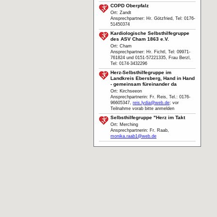
COPD Oberpfalz
Ort: Zandt
Ansprechpartner: Hr. Götzfried, Tel: 0176-
51450374
Kardiologische Selbsthilfegruppe
des ASV Cham 1863 e.V.
Ort: Cham
Ansprechpartner: Hr. Fichtl, Tel: 09971-
761824 und 0151-57221335, Frau Berzl,
Tel: 0174-3432296
Herz-Selbsthilfegruppe im
Landkreis Ebersberg, Hand in Hand
- gemeinsam füreinander da
Ort: Kirchseeon
Ansprechpartnerin: Fr. Reis, Tel.: 0176-
96605347,
reis.lydia@web.de
; vor
Teilnahme vorab bitte anmelden
Selbsthilfegruppe "Herz im Takt
Ort: Merching
Ansprechpartnerin: Fr. Raab,
monika.raab1@web.de