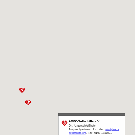
ARVC-Selbsthilfe e.V.
Ort: Unterschleißheim
Ansprechpartnerin: Fr. Biller,
info@arvc-
selbsthilfe.org
, Tel.: 0163-1847521